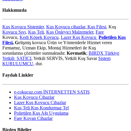
Hakkımızda
Kuş Kovucu Sistemler,
Kus Kovucu cihazlar
,
Kuş Filesi
, Kuş
Kovucu Sıvı,
Kuş Teli
,
Kuş Önleyici Malzemeler
,
Fare
Kovucu,
Kedi Köpek Kovucu
,
Lazer Kuş Kovucu
Polietilen Kuş
Filesi
, G
elişmiş kovucu Ürün ve Yöntemlerle Hizmet veren
Fırmamız, Uzman Ekip, Montaj Hizmetleri ile Kuş
sorunlarına çözümler sunmaktadır.
Kovmatik
;
BIRDX Türkiye
Yetkili SATICI
, Yetkili SERVİS, Yetkili Kuş Savar
Sistem
KURULUMCU,
dur.
Faydalı Linkler
e-cokucuz.com İNTERNETTEN SATIŞ
Kuş Kovucu Cihazlar
Lazer Kuş Kovucu Cihazlar
Kuş Teli Kuş Kondurmaz Tel
Polietilen Kuş Ağı Uygulama
Fare Kovan Cihazlar
Bizden Bilgiler