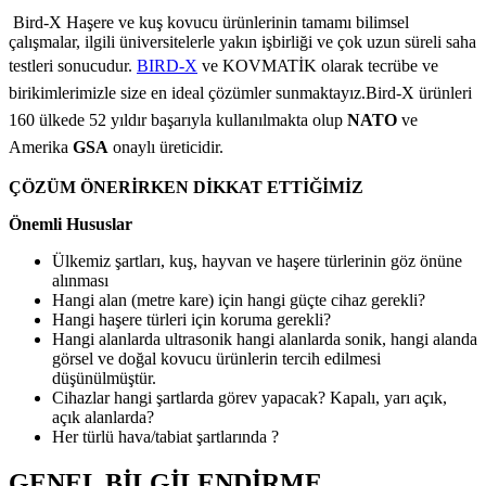
Bird-X Haşere ve kuş kovucu ürünlerinin tamamı bilimsel
çalışmalar, ilgili üniversitelerle yakın işbirliği ve çok uzun süreli saha
testleri sonucudur.
BIRD-X
ve KOVMATİK olarak tecrübe ve
birikimlerimizle size en ideal çözümler sunmaktayız.
Bird-X ürünleri
160 ülkede 52 yıldır başarıyla kullanılmakta olup
NATO
ve
Amerika
GSA
onaylı üreticidir.
ÇÖZÜM ÖNERİRKEN DİKKAT ETTİĞİMİZ
Önemli Hususlar
Ülkemiz şartları, kuş, hayvan ve haşere türlerinin göz önüne
alınması
Hangi alan (metre kare) için hangi güçte cihaz gerekli?
Hangi haşere türleri için koruma gerekli?
Hangi alanlarda ultrasonik hangi alanlarda sonik, hangi alanda
görsel ve doğal kovucu ürünlerin tercih edilmesi
düşünülmüştür.
Cihazlar hangi şartlarda görev yapacak? Kapalı, yarı açık,
açık alanlarda?
Her türlü hava/tabiat şartlarında ?
GENEL BİLGİLENDİRME