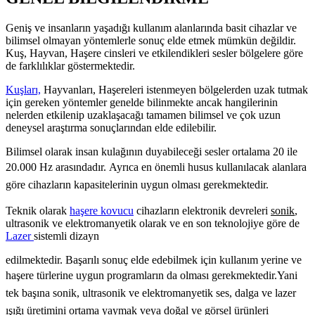
Geniş ve insanların yaşadığı kullanım alanlarında basit cihazlar ve
bilimsel olmayan yöntemlerle sonuç elde etmek mümkün değildir.
Kuş, Hayvan, Haşere cinsleri ve etkilendikleri sesler bölgelere göre
de farklılıklar göstermektedir.
Kuşları,
Hayvanları, Haşereleri istenmeyen bölgelerden uzak tutmak
için gereken yöntemler genelde bilinmekte ancak hangilerinin
nelerden etkilenip uzaklaşacağı tamamen bilimsel ve çok uzun
deneysel araştırma sonuçlarından elde edilebilir.
Bilimsel olarak insan kulağının duyabileceği sesler ortalama 20 ile
20.000 Hz arasındadır.
Ayrıca en önemli husus kullanılacak alanlara
göre cihazların kapasitelerinin uygun olması gerekmektedir.
Teknik olarak
haşere kovucu
cihazların elektronik devreleri
sonik
,
ultrasonik ve elektromanyetik olarak ve en son teknolojiye göre de
Lazer
sistemli dizayn
edilmektedir. Başarılı sonuç elde edebilmek için kullanım yerine ve
haşere türlerine uygun programların da olması gerekmektedir.
Yani
tek başına sonik, ultrasonik ve elektromanyetik ses, dalga ve lazer
ışığı üretimini ortama yaymak veya doğal ve görsel ürünleri