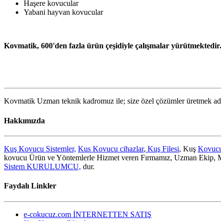
Haşere kovucular
Yabani hayvan kovucular
Kovmatik, 600'den fazla ürün çeşidiyle çalışmalar yürütmektedir. B
Kovmatik Uzman teknik kadromuz ile; size özel çözümler üretmek a
Hakkımızda
Kuş Kovucu Sistemler,
Kus Kovucu cihazlar
,
Kuş Filesi
, Kuş
Kovucu
kovucu Ürün ve Yöntemlerle Hizmet veren Fırmamız, Uzman Ekip, Mo
Sistem KURULUMCU,
dur.
Faydalı Linkler
e-cokucuz.com İNTERNETTEN SATIŞ