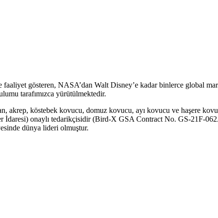
de faaliyet gösteren, NASA’dan Walt Disney’e kadar binlerce global mar
urulumu tarafımızca yürütülmektedir.
lan, akrep, köstebek kovucu, domuz kovucu, ayı kovucu ve haşere kovuc
İdaresi) onaylı tedarikçisidir (Bird-X GSA Contract No. GS-21F-062AA
esinde dünya lideri olmuştur.