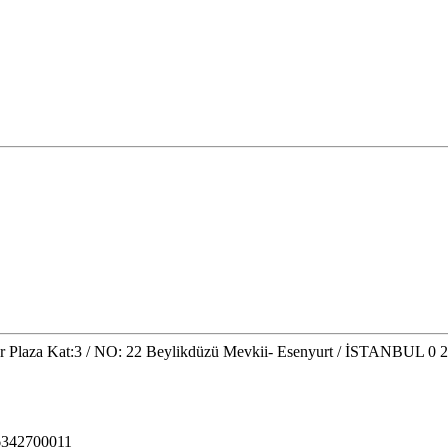
aza Kat:3 / NO: 22 Beylikdüzü Mevkii- Esenyurt / İSTANBUL 0 21
76342700011