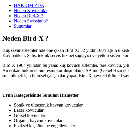
HAKKIMIZDA
Neden Kovmatik?
Neden Bird-X ?
Neden Swissinno?
Sunumlar
Neden Bird-X ?
Kuş savar sistemlerinde öne çıkan Bird-X; 52 yıldır 160’ı aşkın ülke
Kovmatik'tir. Satış, teknik servis hizmet sağlayıcı ve yetkili sistem k
Bird-X 1964 yılından bu yana; kuş kovucu sistemler, fare kovucu, yı
Amerikan hükümetinin resmi kuruluşu olan GSA’nın (Genel Hizmetler 
sunabilmek için bilimsel çalışmalar yapan Bird-X, çevreci ürünleri say
Ürün Kategorisinde Sunulan Hizmetler
Sonik ve ultrasonik hayvan kovucular
Lazer kovucular
Görsel kovucular
Organik hayvan kovucular
Fiziksel kuş tüneme engelleyiciler