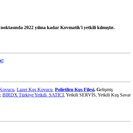
 noktasında 2022 yılına kadar Kovmatik'i yetkili kılmıştır.
N!
 Kovucu
,
Lazer Kuş Kovucu
Polietilen Kuş Filesi
, G
elişmiş
;
BIRDX Türkiye Yetkili SATICI
, Yetkili SERVİS, Yetkili Kuş Savar