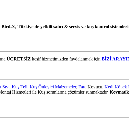
ird-X, Türkiye'de yetkili satıcı & servis ve kuş kontrol sistemleri
dına
ÜCRETSİZ
keşif hizmetimizden faydalanmak için
BİZİ ARAYI
 Sıvı,
Kuş Teli
,
Kuş Önleyici Malzemeler
,
Fare
Kovucu,
Kedi Köpek
ntaj Hizmetleri ile Kuş sorunlarına çözümler sunmaktadır.
Kovmatik